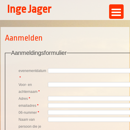
Inge Jager
Ga
naar
de
Aanmelden
inhoud
Aanmeldingsformulier
evenementdatum
*
Voor- en
achternaam
*
Adres
*
emailadres
*
06-nummer
*
Naam van
persoon die je