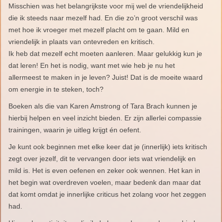
Misschien was het belangrijkste voor mij wel de vriendelijkheid
die ik steeds naar mezelf had. En die zo’n groot verschil was
met hoe ik vroeger met mezelf placht om te gaan. Mild en
vriendelijk in plaats van ontevreden en kritisch.
Ik heb dat mezelf echt moeten aanleren. Maar gelukkig kun je
dat leren! En het is nodig, want met wie heb je nu het
allermeest te maken in je leven? Juist! Dat is de moeite waard
om energie in te steken, toch?
Boeken als die van Karen Amstrong of Tara Brach kunnen je
hierbij helpen en veel inzicht bieden. Er zijn allerlei compassie
trainingen, waarin je uitleg krijgt én oefent.
Je kunt ook beginnen met elke keer dat je (innerlijk) iets kritisch
zegt over jezelf, dit te vervangen door iets wat vriendelijk en
mild is. Het is even oefenen en zeker ook wennen. Het kan in
het begin wat overdreven voelen, maar bedenk dan maar dat
dat komt omdat je innerlijke criticus het zolang voor het zeggen
had.