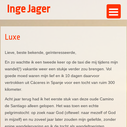
Inge Jager
Ga
naar
de
Luxe
inhoud
Lieve, beste bekende, geïnteresseerde,
En zo wachtte ik een tweede keer op de taxi die mij tijdens mijn
wandel(!) vakantie weer een stukje verder zou brengen. Vol
goede moed waren mijn lief en ik 10 dagen daarvoor
vertrokken uit Cáceres in Spanje voor een tocht van ruim 300
kilometer.
Acht jaar terug had ik het eerste stuk van deze oude Camino
de Santiago alleen gelopen. Het was toen een echte
pelgrimstocht: op zoek naar God (oftewel: naar mezelf of God
in mijzelf) en nu zoveel jaar later zouden mijn geliefde, zonder
enige wandelervaring en ik de tocht als wandeltoeristen