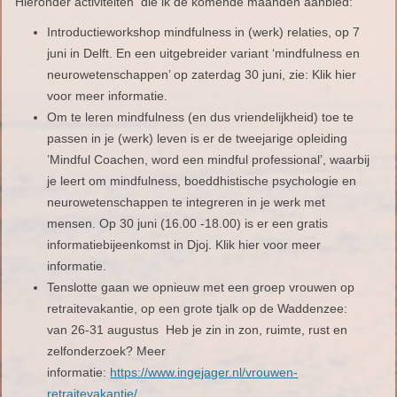
Hieronder activiteiten die ik de komende maanden aanbied:
Introductieworkshop mindfulness in (werk) relaties, op 7
juni in Delft. En een uitgebreider variant ‘mindfulness en
neurowetenschappen’ op zaterdag 30 juni, zie: Klik hier
voor meer informatie.
Om te leren mindfulness (en dus vriendelijkheid) toe te
passen in je (werk) leven is er de tweejarige opleiding ​
’Mindful ​C​oachen, word een mindful professional​’, waarbij
je leert om mindfulness, boeddhistische psychologie en
neurowetenschappen te integreren in je werk met
mensen​. O​p 30 juni (16.00 -18.00) is er een gratis
informatiebijeenkomst in Djoj. Klik hier voor meer
informatie.
Tenslotte gaan we opnieuw met een groep vrouwen op
retraitevakantie, op een grote tjalk op de Waddenzee:
van 26-31 augustus ​Heb je zin in zon, ruimte, rust en
zelfonderzoek? Meer
informatie:
https://www.ingejager.nl/vrouwen-
retraitevakantie/