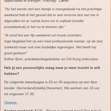
oppervlakte te brengen. Prachtig!”
Lærke
“Nu het eerste stof een beetje is neergedaald na het prachtige
weekend heb ik het gevoel dat er een enorme last van me is
afgevallen en er ruimte komt om in vrijheid (minder
prestatiedruk) in het nu te kunnen zijn.”
“Ik vond het een fijn weekend vol mooie inzichten.
Inge begeleid het op een heel professionele manier, op de tast,
zoekend maar ook met duidelijke ingevingen.
Het heeft mij
goed gedaan!”
Esther Bont, activiteitenbegeleidster en Chi Kung instructeur.
Heb jij een persoonlijke vraag waar je meer inzicht in wilt
hebben?
De volgende tweedaagse is 29 en 30 augustus op een fijne
locatie:
Sterrenland
(vlakbij Deventer). We werken van 10 uur
tot ongeveer 17.30.
Opgave.
Kosten weekend:
€175,- (Neem je iemand mee? Dan betaal