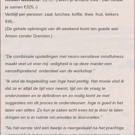
je samen €325,-)
Verblijf per persoon: zaal, lunches, koffie, thee, fruit, lekkers
€95,-
(De gehele opbrengst van dit weekend komt ten goede aan
Artsen zonder Grenzen.)
“
De combinatie opstellingen met neuro-sensitieve mindfulness
maakt veel uit voor mij: veiligheid is op deze manier een
vanzelfsprekend onderdeel van de workshop.”
“Ik vind de begeleiding van Inge heel prettig. Het mooie vind ik
dat ze er altijd de tijd voor neemt, tijd om de vraag te
onderzoeken en te definiëren en zo nodig komt ze met
suggesties om dit proces te ondersteunen. Inge is goed in het
laten van stiltes. Zo kun je zaken echt even tot je door te laten
dringen en is er ruimte om emoties te doorvoelen.”
“Nu het eerste stof een beetje is neergedaald na het prachtige
weekend heb ik het gevoel dat er een enorme last van me is