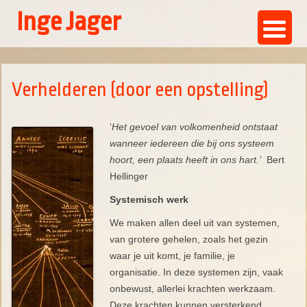
Inge Jager
Ga
naar
de
Verhelderen (door een opstelling)
inhoud
‘
Het gevoel van volkomenheid ontstaat
wanneer iedereen die bij ons systeem
hoort, een plaats heeft in ons hart.’
Bert
Hellinger
Systemisch werk
We maken allen deel uit van systemen,
van grotere gehelen, zoals het gezin
waar je uit komt, je familie, je
organisatie. In deze systemen zijn, vaak
onbewust, allerlei krachten werkzaam.
Deze krachten kunnen versterkend